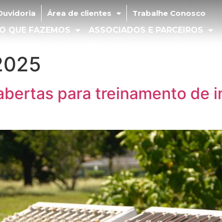
idoria
Área de clientes
Trabalhe Conosco
Ouvidoria
Área de clientes
Trabalhe Conosco
 QUE FAZEMOS
ASSOCIADOS E PARCEIROS
MÍD
O QUE FAZEMOS
ASSOCIADOS E PARCEIROS
 2025
abertas para treinamento de 