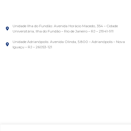
Unidade Ilha do Fundão: Avenida Horácio Macedo, 354 – Cidade
Universitária, Ilha do Fundão – Rio de Janeiro – RJ – 21941-911
Unidade Adrianópolis: Avenida Olinda, 5.800 – Adrianópolis – Nova
Iguaçu – RJ – 26053-121