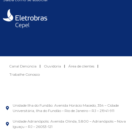
Canal Denúncia
Ouvidoria
Área de clientes
Trabalhe Conosco
Unidade Ilha do Fundão: Avenida Horácio Macedo, 354 – Cidade
Universitária, Ilha do Fundão – Rio de Janeiro – RJ – 21941-911
Unidade Adrianópolis: Avenida Olinda, 5.800 – Adrianópolis – Nova
Iguaçu – RJ – 26053-121