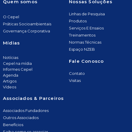
Quem somos
Nossas Soluções
Linhas de Pesquisa
O Cepel
Produtos
Práticas Socioambientais
Serviços E Ensaios
Governança Corporativa
Treinamentos
Normas Técnicas
Mídias
Espaço NZEB
Notícias
Fale Conosco
Cepel na mídia
Informes Cepel
Contato
Agenda
Visitas
Artigos
Vídeos
Associados & Parceiros
Associados Fundadores
Outros Associados
Benefícios
Saiba como se associar