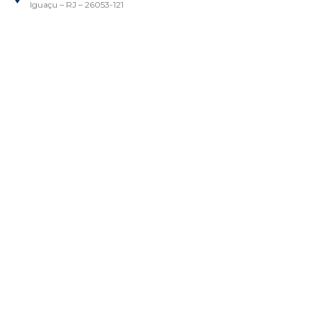
Iguaçu – RJ – 26053-121