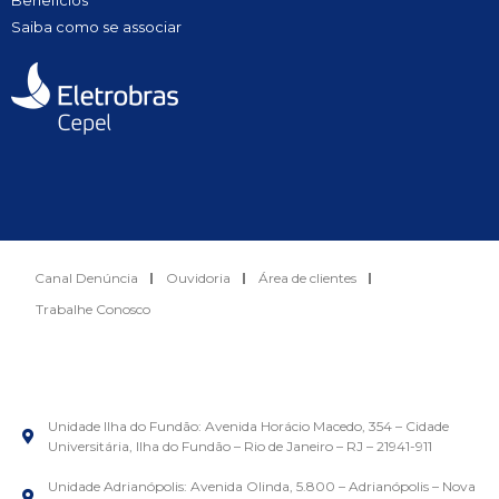
Saiba como se associar
Canal Denúncia
Ouvidoria
Área de clientes
Trabalhe Conosco
Unidade Ilha do Fundão: Avenida Horácio Macedo, 354 – Cidade
Universitária, Ilha do Fundão – Rio de Janeiro – RJ – 21941-911
Unidade Adrianópolis: Avenida Olinda, 5.800 – Adrianópolis – Nova