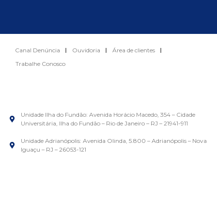
Canal Denúncia
Ouvidoria
Área de clientes
Trabalhe Conosco
Unidade Ilha do Fundão: Avenida Horácio Macedo, 354 – Cidade
Universitária, Ilha do Fundão – Rio de Janeiro – RJ – 21941-911
Unidade Adrianópolis: Avenida Olinda, 5.800 – Adrianópolis – Nova
Iguaçu – RJ – 26053-121