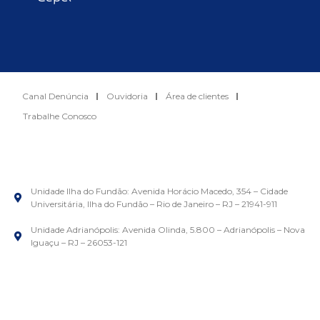
Canal Denúncia
Ouvidoria
Área de clientes
Trabalhe Conosco
Unidade Ilha do Fundão: Avenida Horácio Macedo, 354 – Cidade
Universitária, Ilha do Fundão – Rio de Janeiro – RJ – 21941-911
Unidade Adrianópolis: Avenida Olinda, 5.800 – Adrianópolis – Nova
Iguaçu – RJ – 26053-121