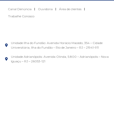
Canal Denúncia
Ouvidoria
Área de clientes
Trabalhe Conosco
Unidade Ilha do Fundão: Avenida Horácio Macedo, 354 – Cidade
Universitária, Ilha do Fundão – Rio de Janeiro – RJ – 21941-911
Unidade Adrianópolis: Avenida Olinda, 5.800 – Adrianópolis – Nova
Iguaçu – RJ – 26053-121