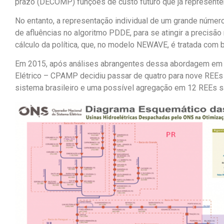
prazo (DECOMP) funções de custo futuro que já represente
No entanto, a
representação individual de um grande númer
de afluências no algoritmo PDDE
,
para se
atingir a precisã
cálculo da política, que, no modelo NEWAVE, é tratada com 
Em 2015, após análises abrangentes dessa abordagem em v
Elétrico
–
CPAMP
decidiu passar de quatro para nove
REEs 
sistema brasileiro e uma possível agregação em 12 REEs s