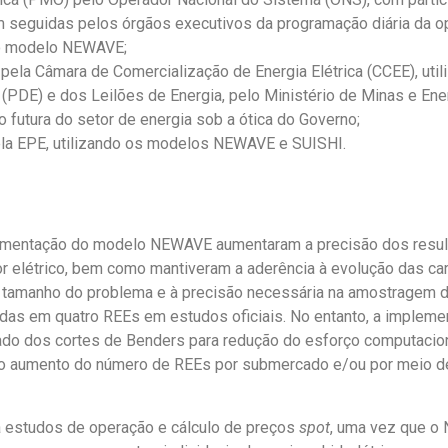
m seguidas pelos órgãos executivos da programação diária da o
 o modelo NEWAVE;
) pela Câmara de Comercialização de Energia Elétrica (CCEE),
(PDE) e dos Leilões de Energia, pelo Ministério de Minas e En
futura do setor de energia sob a ótica do Governo;
pela EPE, utilizando os modelos NEWAVE e SUISHI.
ementação do modelo NEWAVE aumentaram a precisão dos result
r elétrico, bem como mantiveram a aderência
à
evolução das cara
 ao tamanho do problema e à precisão necessária na amostragem
das em quatro REEs em estudos oficiais.
No entanto,
a impleme
ado dos cortes de Benders para redução do esforço computacio
do aumento do número de REEs por submercado
e/ou por meio d
a estudos de operação e cálculo de preços
spot
, uma vez que o