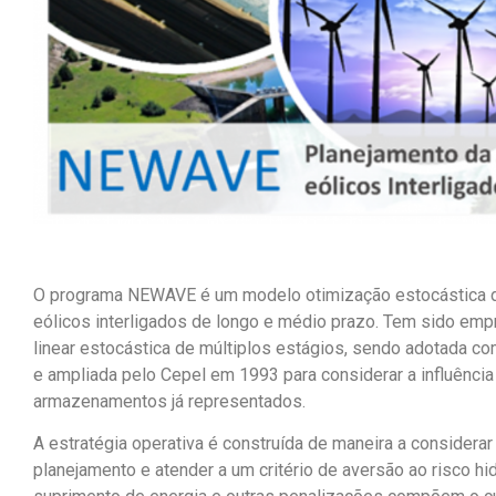
O programa NEWAVE é um
modelo
otimização estocástica
eólicos interligados de longo e médio prazo
.
T
em sido empr
linear estocástica de múltiplos estágios
,
sendo adotada com
e ampliada
pelo
Cepel
em 1993
para
considerar a influênci
armazenamentos já representados.
A estratégia operativa é
construída de maneira a considerar
planejamento e atender a um critério de aversão ao risco h