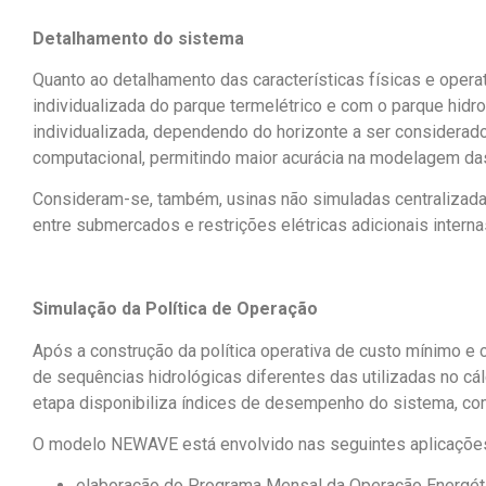
Detalhamento do sistema
Quanto ao detalhamento das características físicas e opera
individualizada do parque termelétrico e com o parque hid
individualizada, dependendo do horizonte a ser considerado
computacional, permitindo maior acurácia na modelagem da
Consideram-se, também, usinas não simuladas centralizada
entre submercados e restrições elétricas
adicionais intern
Simulação da Política de Operação
Após a construção
da política operativa de custo mínimo e
de sequência
s
hidrológicas diferentes das utilizadas no cá
etapa disponibiliza índices de desempenho do sistema
,
com
O modelo NEWAVE está envolvido nas seguintes aplicações of
elaboração do Programa Mensal da Operação Energét