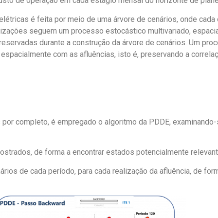
usto de operação em cada estágio mensal do horizonte de plan
elétricas é feita por meio de uma árvore de cenários, onde cada
alizações seguem um processo estocástico multivariado, espaci
preservadas durante a construção da árvore de cenários. Um pro
spacialmente com as afluências, isto é, preservando a correlaçã
os por completo, é empregado o algoritmo da PDDE, examinando-
mostrados, de forma a encontrar estados potencialmente relevan
ários de cada período, para cada realização da afluência, de for