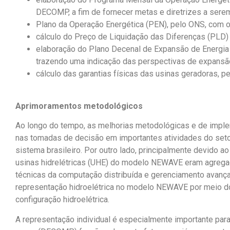
DECOMP, a fim de fornecer metas e diretrizes a sere
Plano da Operação Energética (PEN), pelo ONS, com
cálculo do Preço de Liquidação das Diferenças (PLD
elaboração do Plano Decenal de Expansão de Energia 
trazendo uma indicação das perspectivas de expansão 
cálculo das garantias físicas das usinas geradoras, 
Aprimoramentos metodológicos
Ao longo do tempo, as melhorias metodológicas e de impl
na
s
tomada
s
de decis
ão
em importantes atividades do seto
sistema brasileiro. Por outro lado, principalmente devido
usinas hidrelétricas (UHE) do modelo NEWAVE
eram
agrega
técnicas da computação distribuída e gerenciamento avanç
representação hidroelétrica no modelo NEWAVE por meio 
configuração hidroelétrica
.
A representação individual é especialmente importante par