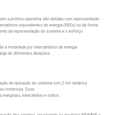
nem a política operativa são obtidas com representação
ervatórios equivalentes de energia (REEs) ou de forma
nto da representação do sistema e o esforço
ão é modelada por intercâmbios de energia
rga de diferentes durações.
lação da operação do sistema com 2
mil
cenários
es históricas. Essa
os marginais, intercâmbio e outros.
icipação dos agentes, envolvendo os modelos NEWAVE e