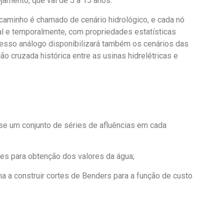
ejamento
,
que vai de
5
a 15 anos
.
 caminho é chamado de cenário hidrológico, e cada nó
al e temporalmente, com propriedades estatísticas
cesso análogo
disponibilizará
também os cenários das
o cruzada histórica entre as usinas hidrelétricas e
se um conjunto de séries de afluências em cada
tes para obtenção dos valores da água;
ma a construir cortes de Benders para a função de custo