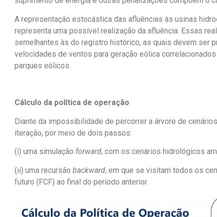
suprimento de energia e outras penalizações compõem o c
A representação estocástica das afluências às usinas hidro
representa uma possível realização da afluência. Essas re
semelhantes às do registro histórico, as quais devem ser 
velocidades de ventos para geração eólica correlacionados e
parques eólicos.
Cálculo da política de operação
Diante da impossibilidade de percorrer a árvore de cenári
iteração, por meio de dois passos:
(i) uma simulação
forward
, com os cenários hidrológicos a
(ii) uma recursão
backward
, em que se visitam todos os cen
futuro (FCF) ao final do período anterior.