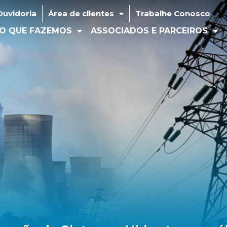
idoria
Área de clientes
Trabalhe Conosco
Ouvidoria
Área de clientes
Trabalhe Conosco
 QUE FAZEMOS
ASSOCIADOS E PARCEIROS
MÍD
O QUE FAZEMOS
ASSOCIADOS E PARCEIROS