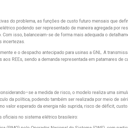
tivas do problema, as funções de custo futuro mensais que defi
roelétrico podendo ser representado de maneira agregada por res
.
Com isso, balanceiam-se de forma mais adequada o detalhame
s incertezas.
mente e o despacho antecipado para usinas a GNL. A transmiss
as aos REEs, sendo a demanda representada em patamares de ca
 considerando
–
se
a
medida de risco
,
o modelo realiza uma simu
lculo da política, podendo também ser realizada por meio de séri
o valor esperado da energia não suprida
,
risco de déficit, cust
iciais no sistema elétrico brasileiro:
ica (PMO) pelo Operador Nacional do Sistema (ONS), com part