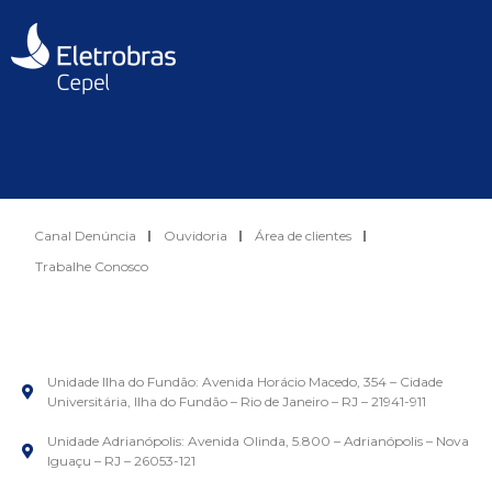
Canal Denúncia
Ouvidoria
Área de clientes
Trabalhe Conosco
Unidade Ilha do Fundão: Avenida Horácio Macedo, 354 – Cidade
Universitária, Ilha do Fundão – Rio de Janeiro – RJ – 21941-911
Unidade Adrianópolis: Avenida Olinda, 5.800 – Adrianópolis – Nova
Iguaçu – RJ – 26053-121