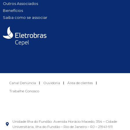
Outros Associados
Benefícios
Saiba como se associar
Canal Denúncia
Ouvidoria
Área de clientes
Trabalhe Conosco
Unidade Ilha do Fundão: Avenida Horácio Macedo, 354 – Cidade
Universitária, Ilha do Fundão – Rio de Janeiro – RJ – 21941-911