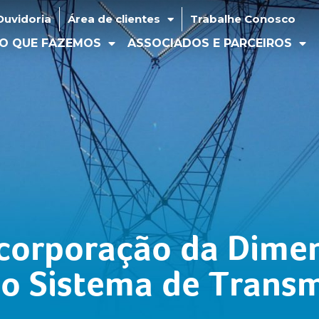
idoria
Área de clientes
Trabalhe Conosco
Ouvidoria
Área de clientes
Trabalhe Conosco
 QUE FAZEMOS
ASSOCIADOS E PARCEIROS
MÍD
O QUE FAZEMOS
ASSOCIADOS E PARCEIROS
corporação da Dime
o Sistema de Trans