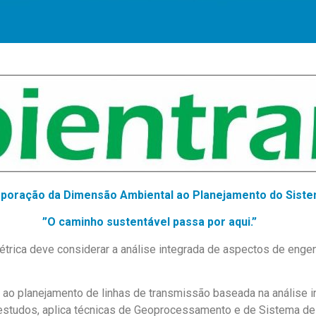
poração da Dimensão Ambiental ao Planejamento do Sist
”O caminho sustentável passa por aqui.”
trica deve considerar a análise integrada de aspectos de enge
o planejamento de linhas de transmissão baseada na análise i
s estudos, aplica técnicas de Geoprocessamento e de Sistema d