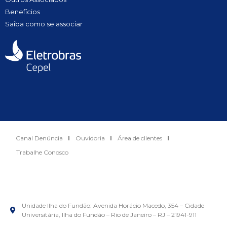
Benefícios
Saiba como se associar
Canal Denúncia
Ouvidoria
Área de clientes
Trabalhe Conosco
Unidade Ilha do Fundão: Avenida Horácio Macedo, 354 – Cidade
Universitária, Ilha do Fundão – Rio de Janeiro – RJ – 21941-911