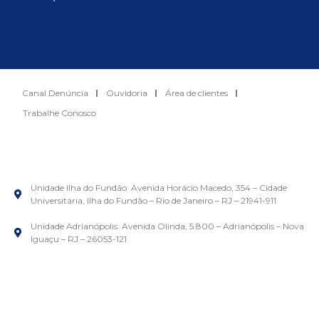
Canal Denúncia
Ouvidoria
Área de clientes
Trabalhe Conosco
Unidade Ilha do Fundão: Avenida Horácio Macedo, 354 – Cidade
Universitária, Ilha do Fundão – Rio de Janeiro – RJ – 21941-911
Unidade Adrianópolis: Avenida Olinda, 5.800 – Adrianópolis – Nova
Iguaçu – RJ – 26053-121