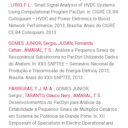
;
LIRIO, F. L.
. Small Signal Analysis of HVDC Systems
Using Computational Program PacDyn. In: CIGRÉ CE B4
Colloquium – HVDC and Power Eletronics to Boost
Network Performance, 2013, Brasília. Anais do CIGRÉ
CE B4 Colloquium, 2013.
GOMES JUNIOR, Sergio
;
JUSAN, Fernando
Cattan
;
AMARAL, T. S.
. Análise a Pequenos Sinais de
Ressonância Subsíncrona no PacDyn Utilizando Dados
do Anatem. In: XXII SNPTEE – Seminário Nacional de
Produção e Transmissão de Energia Elétrica, 2013,
Brasília. Anais do XXII SNPTEE, 2013.
PARREIRAS, T. J. M. A.
; GOMES JUNIOR,
Sergio ;
TARANTO, Glauco Nery
;
AMARAL, T. S.
.
Desenvolvimentos no PacDyn para Análise da
Estabilidade a Pequenos Sinais de Múltiplos Cenários
em Sistema de Potência de Grande Porte. In: XII
Simposium of Specialists in Electric Operational and