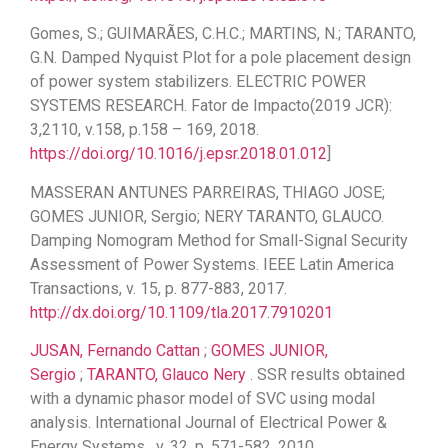
Gomes, S.; GUIMARÃES, C.H.C.; MARTINS, N.; TARANTO,
G.N. Damped Nyquist Plot for a pole placement design
of power system stabilizers. ELECTRIC POWER
SYSTEMS RESEARCH. Fator de Impacto(2019 JCR):
3,2110, v.158, p.158 – 169, 2018.
https://doi.org/10.1016/j.epsr.2018.01.012
]
MASSERAN ANTUNES PARREIRAS, THIAGO JOSE;
GOMES JUNIOR, Sergio; NERY TARANTO, GLAUCO.
Damping Nomogram Method for Small-Signal Security
Assessment of Power Systems. IEEE Latin America
Transactions, v. 15, p. 877-883, 2017.
http://dx.doi.org/10.1109/tla.2017.7910201
JUSAN, Fernando Cattan
;
GOMES JUNIOR,
Sergio
;
TARANTO, Glauco Nery
. SSR results obtained
with a dynamic phasor model of SVC using modal
analysis. International Journal of Electrical Power &
Energy Systems , v. 32, p. 571-582, 2010.