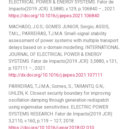
ELECTRICAL POWER & ENERGY SYSTEMS. Fator de
Impacto(2019 JCR): 3,5880, v.129, p.106840 – , 2021.
https://doi.org/10.1016/j.ijepes.2021.106840
MACHADO, J.G.S.; GOMES JUNIOR, Sergio; ASSIS,
T.M.L.; PARREIRAS, T.J.M.A. Small-signal stability
assessment of power systems with multiple transport
delays based on s-domain modelling. INTERNATIONAL
JOURNAL OF ELECTRICAL POWER & ENERGY
SYSTEMS. Fator de Impacto(2019 JCR): 3,5880, v.131,
p.107111 – , 2021.
http://dx.doi.org/10.1016/j.ijepes.2021.107111
PARREIRAS, T.J.M.A.; Gomes, S.; TARANTO, G.N.;
UHLEN, K. Closest security boundary for improving
oscillation damping through generation redispatch
using eigenvalue sensitivities. ELECTRIC POWER
SYSTEMS RESEARCH. Fator de Impacto(2019 JCR):
3,2110, v.160, p.119 – 127, 2018.
https://doi.org/10.1016/j.epsr.2018.02.010