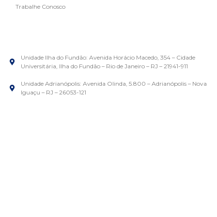
Trabalhe Conosco
Unidade Ilha do Fundão: Avenida Horácio Macedo, 354 – Cidade
Universitária, Ilha do Fundão – Rio de Janeiro – RJ – 21941-911
Unidade Adrianópolis: Avenida Olinda, 5.800 – Adrianópolis – Nova
Iguaçu – RJ – 26053-121