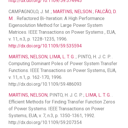
http://dx.doi.org/10.1109/59.574945
CAMPAGNOLO, J. M. ;
MARTINS, NELSON
;
FALCÃO, D.
M.
. Refactored Bi-Iteration: A High Performance
Eigensolution Method for Large Power System
Matrices. IEEE Transactions on Power Systems , EUA,
v. 11, n.3, p. 1228-1235, 1996.
http://dx.doi.org/10.1109/59.535594
MARTINS, NELSON
;
LIMA, L. T. G.
; PINTO, H. J. C. P. .
Computing Dominant Poles of Power System Transfer
Functions. IEEE Transactions on Power Systems, EUA,
v. 11, n.1, p. 162-170, 1996.
http://dx.doi.org/10.1109/59.486093
MARTINS, NELSON
; PINTO, H. J. C. P. ;
LIMA, L. T. G.
.
Efficient Methods for Finding Transfer Function Zeros
of Power Systems. IEEE Transactions on Power
Systems, EUA, v. 7, n.3, p. 1350-1361, 1992.
http://dx.doi.org/10.1109/59.207354