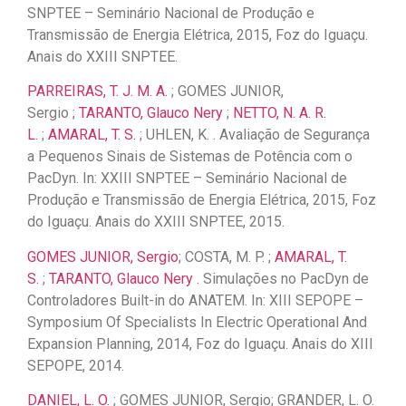
SNPTEE – Seminário Nacional de Produção e
Transmissão de Energia Elétrica, 2015, Foz do Iguaçu.
Anais do XXIII SNPTEE.
PARREIRAS, T. J. M. A.
; GOMES JUNIOR,
Sergio ;
TARANTO, Glauco Nery
;
NETTO, N. A. R.
L.
;
AMARAL, T. S.
; UHLEN, K. . Avaliação de Segurança
a Pequenos Sinais de Sistemas de Potência com o
PacDyn. In: XXIII SNPTEE – Seminário Nacional de
Produção e Transmissão de Energia Elétrica, 2015, Foz
do Iguaçu. Anais do XXIII SNPTEE, 2015.
GOMES JUNIOR, Sergio
; COSTA, M. P. ;
AMARAL, T.
S.
;
TARANTO, Glauco Nery
. Simulações no PacDyn de
Controladores Built-in do ANATEM. In: XIII SEPOPE –
Symposium Of Specialists In Electric Operational And
Expansion Planning, 2014, Foz do Iguaçu. Anais do XIII
SEPOPE, 2014.
DANIEL, L. O.
; GOMES JUNIOR, Sergio; GRANDER, L. O.