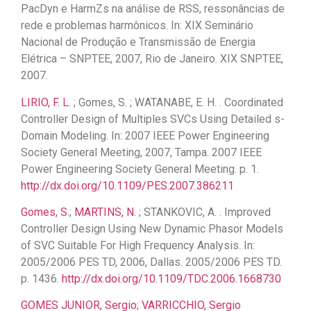
PacDyn e HarmZs na análise de RSS, ressonâncias de
rede e problemas harmônicos. In: XIX Seminário
Nacional de Produção e Transmissão de Energia
Elétrica – SNPTEE, 2007, Rio de Janeiro. XIX SNPTEE,
2007.
LIRIO, F. L.
; Gomes, S. ; WATANABE, E. H. . Coordinated
Controller Design of Multiples SVCs Using Detailed s-
Domain Modeling. In: 2007 IEEE Power Engineering
Society General Meeting, 2007, Tampa. 2007 IEEE
Power Engineering Society General Meeting. p. 1.
http://dx.doi.org/10.1109/PES.2007.386211
Gomes, S.
;
MARTINS, N.
; STANKOVIC, A. . Improved
Controller Design Using New Dynamic Phasor Models
of SVC Suitable For High Frequency Analysis. In:
2005/2006 PES TD, 2006, Dallas. 2005/2006 PES TD.
p. 1436.
http://dx.doi.org/10.1109/TDC.2006.1668730
GOMES JUNIOR, Sergio
;
VARRICCHIO, Sergio