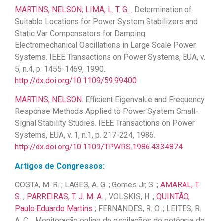
MARTINS, NELSON
;
LIMA, L. T. G.
. Determination of
Suitable Locations for Power System Stabilizers and
Static Var Compensators for Damping
Electromechanical Oscillations in Large Scale Power
Systems. IEEE Transactions on Power Systems, EUA, v.
5, n.4, p. 1455-1469, 1990.
http://dx.doi.org/10.1109/59.99400
MARTINS, NELSON
. Efficient Eigenvalue and Frequency
Response Methods Applied to Power System Small-
Signal Stability Studies. IEEE Transactions on Power
Systems, EUA, v. 1, n.1, p. 217-224, 1986.
http://dx.doi.org/10.1109/TPWRS.1986.4334874
Artigos de Congressos:
COSTA, M. R. ; LAGES, A. G. ; Gomes Jr, S. ;
AMARAL, T.
S.
;
PARREIRAS, T. J. M. A.
; VOLSKIS, H. ;
QUINTÃO,
Paulo Eduardo Martins
; FERNANDES, R. O. ; LEITES, R.
A. C. . Monitoração online de oscilações de potência do