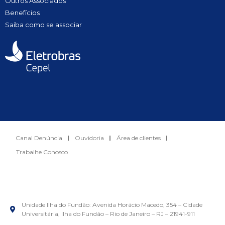
Outros Associados
Benefícios
Saiba como se associar
Canal Denúncia
Ouvidoria
Área de clientes
Trabalhe Conosco
Unidade Ilha do Fundão: Avenida Horácio Macedo, 354 – Cidade
Universitária, Ilha do Fundão – Rio de Janeiro – RJ – 21941-911