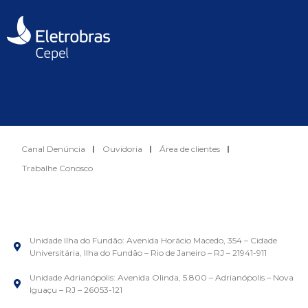
Canal Denúncia
Ouvidoria
Área de clientes
Trabalhe Conosco
Unidade Ilha do Fundão: Avenida Horácio Macedo, 354 – Cidade
Universitária, Ilha do Fundão – Rio de Janeiro – RJ – 21941-911
Unidade Adrianópolis: Avenida Olinda, 5.800 – Adrianópolis – Nova
Iguaçu – RJ – 26053-121