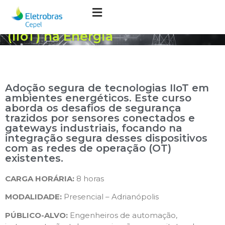
Segurança Cibernética para
Internet das Coisas Industriais
(IIoT) na Energia
Adoção segura de tecnologias IIoT em
ambientes energéticos. Este curso
aborda os desafios de segurança
trazidos por sensores conectados e
gateways industriais, focando na
integração segura desses dispositivos
com as redes de operação (OT)
existentes.
CARGA HORÁRIA:
8 horas
MODALIDADE:
Presencial – Adrianópolis
PÚBLICO-ALVO:
Engenheiros de automação,