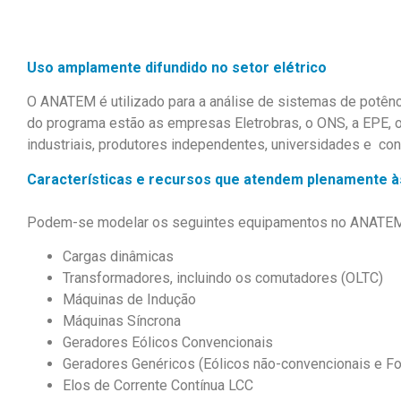
Uso amplamente difundido no setor elétrico
O
ANATEM
é utilizado para a análise de sistemas de potênc
do
programa
estão
as empresas Eletrobr
a
s,
o
ONS
,
a
EPE
,
industriais
,
produtores independentes
,
universidades
e
con
Características e
recursos que
atendem
plenamente
à
Podem-se modelar os seguintes equipamentos no ANATEM
Cargas dinâmicas
Transformadores, incluindo os comutadores (OLTC)
Máquinas de Indução
Máquinas Síncrona
Geradores Eólicos Convencionais
Geradores Genéricos (Eólicos não-convencionais e Fo
Elos de Corrente Contínua LCC