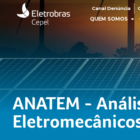
Canal Denúncia
Ouv
Canal Denúncia
QUEM SOMOS
O
QUEM SOMOS
ANATEM - Anális
Eletromecânico