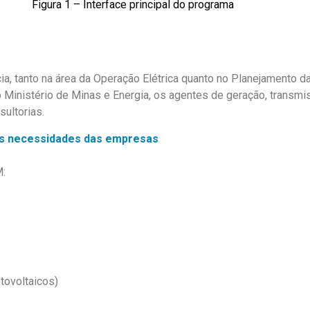
Figura 1 – Interface principal do programa
ia, tanto na área da Operação Elétrica quanto
no
Planejamento d
o Ministério de Minas e Energia
,
os agentes de geração, transmis
sultor
i
as
.
s necessidades das empresas
:
tovoltaicos)