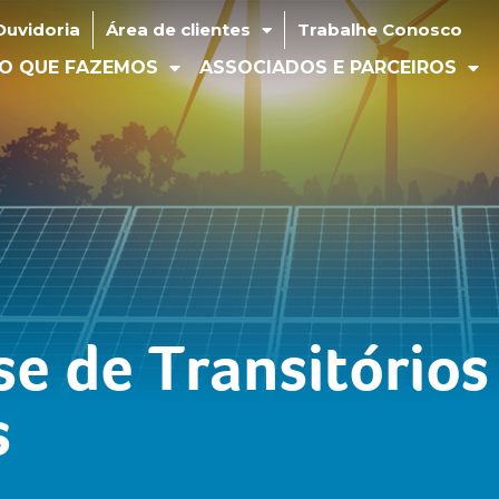
idoria
Área de clientes
Trabalhe Conosco
Ouvidoria
Área de clientes
Trabalhe Conosco
 QUE FAZEMOS
ASSOCIADOS E PARCEIROS
MÍD
O QUE FAZEMOS
ASSOCIADOS E PARCEIROS
e de Transitórios
s