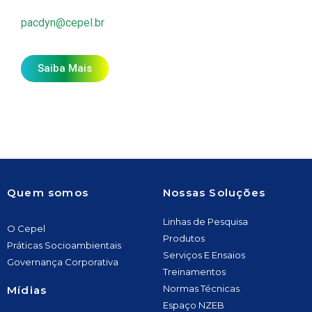
pacdyn@cepel.br
Saiba Mais
Quem somos
Nossas Soluções
Linhas de Pesquisa
O Cepel
Produtos
Práticas Socioambientais
Serviços E Ensaios
Governança Corporativa
Treinamentos
Normas Técnicas
Mídias
Espaço NZEB