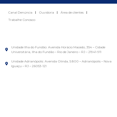
Canal Denúncia
Ouvidoria
Área de clientes
Trabalhe Conosco
Unidade Ilha do Fundão: Avenida Horácio Macedo, 354 – Cidade
Universitária, Ilha do Fundão – Rio de Janeiro – RJ – 21941-911
Unidade Adrianópolis: Avenida Olinda, 5.800 – Adrianópolis – Nova
Iguaçu – RJ – 26053-121