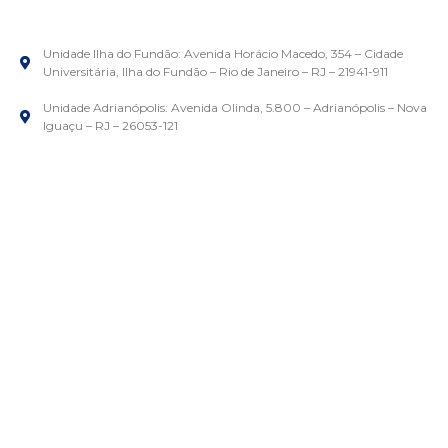
Unidade Ilha do Fundão: Avenida Horácio Macedo, 354 – Cidade
Universitária, Ilha do Fundão – Rio de Janeiro – RJ – 21941-911
Unidade Adrianópolis: Avenida Olinda, 5.800 – Adrianópolis – Nova
Iguaçu – RJ – 26053-121